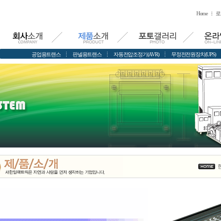
Home
로
공업용트랜스
판넬용트랜스
자동전압조정기(AVR)
무정전전원장치(UPS)
현