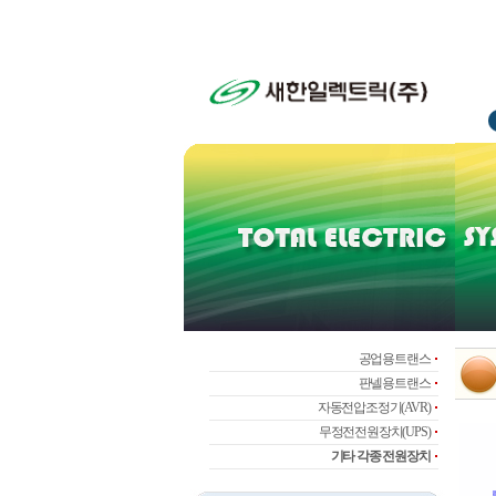
공업용트랜스
판넬용트랜스
자동전압조정기(AVR)
무정전전원장치(UPS)
기타 각종 전원장치